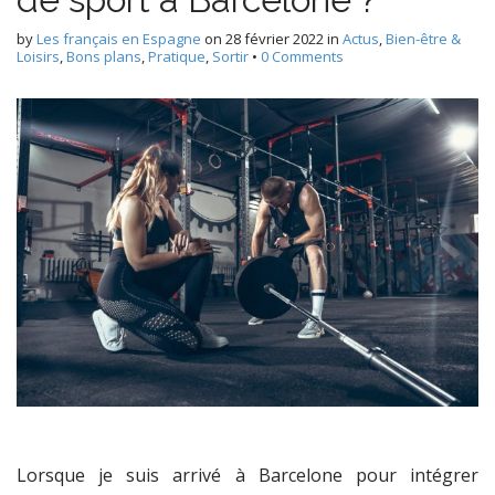
by
Les français en Espagne
on
28 février 2022
in
Actus
,
Bien-être &
Loisirs
,
Bons plans
,
Pratique
,
Sortir
•
0 Comments
Lorsque je suis arrivé à Barcelone pour intégrer