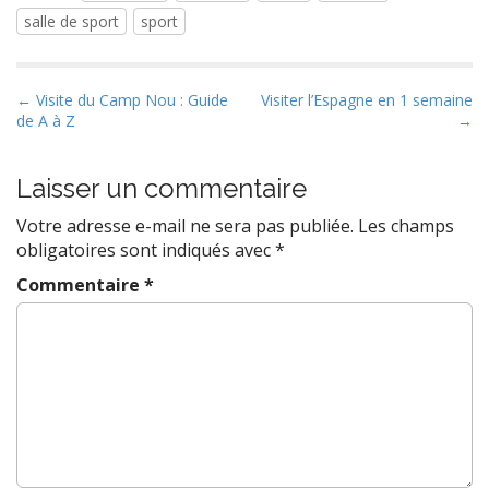
salle de sport
sport
P
← Visite du Camp Nou : Guide
Visiter l’Espagne en 1 semaine
de A à Z
→
o
s
t
Laisser un commentaire
n
Votre adresse e-mail ne sera pas publiée.
Les champs
a
obligatoires sont indiqués avec
*
v
Commentaire
*
i
g
a
t
i
o
n