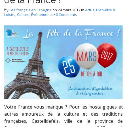
by
Les français en Espagne
on
24 mars 2017
in
Actus
,
Bien-être &
Loisirs
,
Culture
,
Événements
•
0 Comments
Votre France vous manque ? Pour les nostalgiques et
autres amoureux de la culture et des traditions
françaises, Castelldefels, ville de la province de