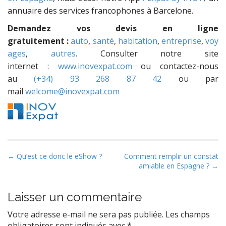
annuaire des services francophones à Barcelone.
Demandez vos devis en ligne
gratuitement :
auto
,
santé
,
habitation
,
entreprise
,
voy
ages
,
autres
. Consulter notre site
internet :
www.inovexpat.com
ou contactez-nous
au
(+34) 93 268 87 42
ou par
mail
welcome@inovexpat.com
P
← Qu’est ce donc le eShow ?
Comment remplir un constat
amiable en Espagne ? →
o
s
t
Laisser un commentaire
n
Votre adresse e-mail ne sera pas publiée.
Les champs
a
obligatoires sont indiqués avec
*