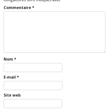
v
Commentaire
*
i
g
a
t
i
o
n
Nom
*
E-mail
*
Site web