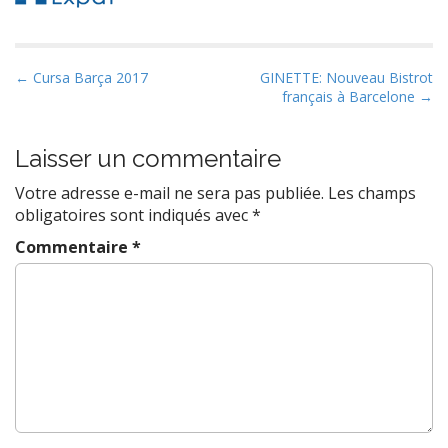
P
← Cursa Barça 2017
GINETTE: Nouveau Bistrot
français à Barcelone →
o
s
t
Laisser un commentaire
n
Votre adresse e-mail ne sera pas publiée.
Les champs
a
obligatoires sont indiqués avec
*
v
Commentaire
*
i
g
a
t
i
o
n