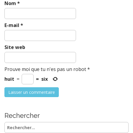
Nom
*
E-mail
*
Site web
Prouve moi que tu n'es pas un robot
*
huit
−
=
six
Rechercher
Rechercher :