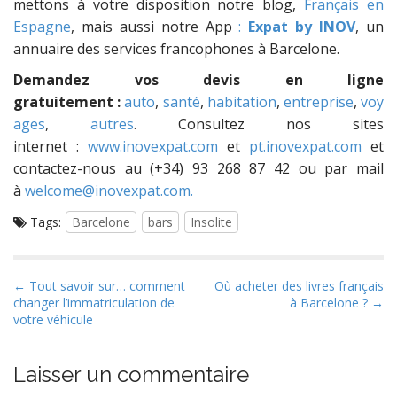
mettons à votre disposition notre blog,
Français en
Espagne
, mais aussi notre App
:
Expat by INOV
, un
annuaire des services francophones à Barcelone.
Demandez vos devis en ligne
gratuitement :
auto
,
santé
,
habitation
,
entreprise
,
voy
ages
,
autres
. Consultez nos sites
internet :
www.inovexpat.com
et
pt.inovexpat.com
et
contactez-nous au (+34) 93 268 87 42 ou par mail
à
welcome@inovexpat.com.
Tags:
Barcelone
bars
Insolite
P
← Tout savoir sur… comment
Où acheter des livres français
changer l’immatriculation de
à Barcelone ? →
o
votre véhicule
s
t
Laisser un commentaire
n