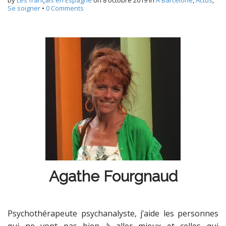
by
Les français en Espagne
on
8 octobre 2019
in
À Barcelone
,
Actus
,
Se soigner
•
0 Comments
Agathe Fourgnaud
Psychothérapeute psychanalyste, j’aide les personnes