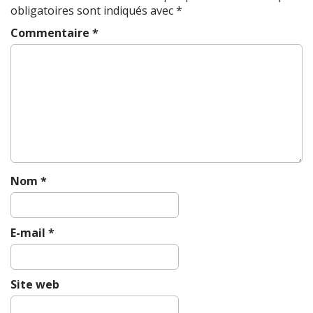
obligatoires sont indiqués avec
*
i
g
Commentaire
*
a
t
i
o
n
Nom
*
E-mail
*
Site web