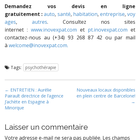
Demandez vos devis en ligne
gratuitement :
auto
,
santé
,
habitation
,
entreprise
,
voy
ages
,
autres
. Consultez nos sites
internet :
www.inovexpat.com
et
pt.inovexpat.com
et
contactez-nous au (+34) 93 268 87 42 ou par mail
à
welcome@inovexpat.com.
Tags:
psychothérapie
P
← ENTRETIEN : Aurélie
Nouveaux locaux disponibles
Pairault directrice de l’agence
en plein centre de Barcelone!
o
J’achète en Espagne à
→
s
Minorque
t
n
Laisser un commentaire
a
Votre adresse e-mail ne sera pas publiée.
Les champs
v