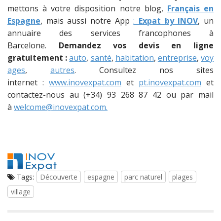
mettons à votre disposition notre blog,
Français en
Espagne
, mais aussi notre App
:
Expat by INOV
, un
annuaire des services francophones à
Barcelone.
Demandez vos devis en ligne
gratuitement :
auto
,
santé
,
habitation
,
entreprise
,
voy
ages
,
autres
. Consultez nos sites
internet :
www.inovexpat.com
et
pt.inovexpat.com
et
contactez-nous au (+34) 93 268 87 42 ou par mail
à
welcome@inovexpat.com.
Tags:
Découverte
espagne
parc naturel
plages
village