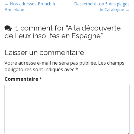
P
← Nos adresses Brunch à
Classement top 5 des plages
Barcelone
de Catalogne →
o
s
t
1 comment for “
À la découverte
n
de lieux insolites en Espagne
”
a
v
Laisser un commentaire
i
Votre adresse e-mail ne sera pas publiée.
Les champs
g
obligatoires sont indiqués avec
*
a
Commentaire
*
t
i
o
n