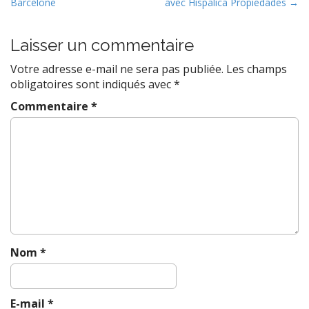
Barcelone
avec Hispalica Propiedades →
o
s
t
Laisser un commentaire
n
Votre adresse e-mail ne sera pas publiée.
Les champs
a
obligatoires sont indiqués avec
*
v
Commentaire
*
i
g
a
t
i
o
n
Nom
*
E-mail
*