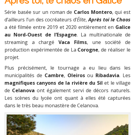
Après toi, le chaos en Galice
Série basée sur un roman de
Carlos Montero
, qui est
d’ailleurs l’un des cocréateurs d’
Élite
,
Après toi le Chaos
a été filmée entre 2019 et 2020 entièrement en
Galice
au Nord-Ouest de l’Espagne
. La multinationale de
streaming a chargé
Vaca Films
, une société de
production expérimentée de La
Corogne
, de réaliser le
projet.
Plus précisément, le tournage a eu lieu dans les
municipalités de
Cambre
,
Oleiros
ou
Ribadavia
. Les
magnifiques canyons de la rivière du Sil
et le village
de
Celanova
ont également servi de décors naturels.
Les scènes du lycée ont quant à elles été capturées
dans le très beau monastère de Celanova.