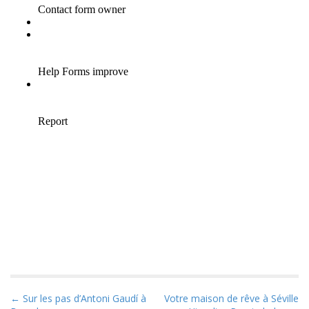
P
← Sur les pas d’Antoni Gaudí à
Votre maison de rêve à Séville