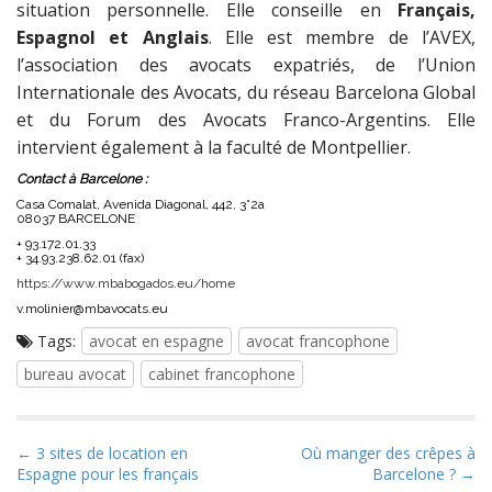
situation personnelle. Elle conseille en
Français,
Espagnol et Anglais
. Elle est membre de l’AVEX,
l’association des avocats expatriés, de l’Union
Internationale des Avocats, du réseau Barcelona Global
et du Forum des Avocats Franco-Argentins. Elle
intervient également à la faculté de Montpellier.
Contact à Barcelone :
Casa Comalat, Avenida Diagonal, 442, 3°2a
08037 BARCELONE
+ 93.172.01.33
+ 34.93.238.62.01 (fax)
https://www.mbabogados.eu/home
v.molinier@mbavocats.eu
Tags:
avocat en espagne
avocat francophone
bureau avocat
cabinet francophone
P
← 3 sites de location en
Où manger des crêpes à
Espagne pour les français
Barcelone ? →
o