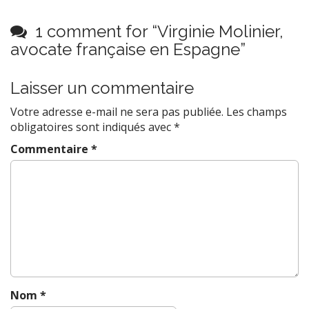
s
t
1 comment for “
Virginie Molinier,
n
avocate française en Espagne
”
a
v
Laisser un commentaire
i
Votre adresse e-mail ne sera pas publiée.
Les champs
g
obligatoires sont indiqués avec
*
a
Commentaire
*
t
i
o
n
Nom
*