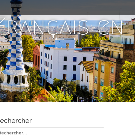
 Français en
echercher
chercher :