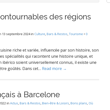
contournables des régions
n
13 septembre 2024
in
Culture
,
Bars & Restos
,
Tourisme
•
0
sine riche et variée, influencée par son histoire, son
es spécialités qui racontent une histoire unique, et
 ibérico soient universellement connus, il existe une
’être goûtés. Dans cet…
Read more →
çais à Barcelone
2022
in
Actus
,
Bars & Restos
,
Bien-être & Loisirs
,
Bons plans
,
Où