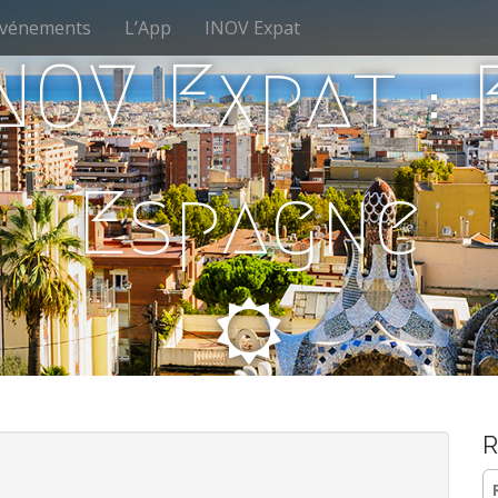
vénements
L’App
INOV Expat
NOV Expat :
Espagne
R
Re