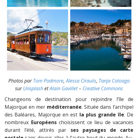
Photos par
Tom Podmore
,
Alessa Ciraulo
,
Tanja Cotoaga
sur
Unsplash
et
Alain Gavillet
–
Creative Commons
Changeons de destination pour rejoindre l’île de
Majorque en mer
méditerranée
. Située dans l’archipel
des Baléares, Majorque en est
la plus grande île
. De
nombreux
Européens
choisissent ce lieu de vacances
durant l’été, attirés par
ses paysages de carte
postale
sans devoir aller à l’autre bout du monde. Au-