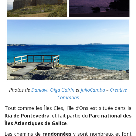
Photos de
Danidvt
,
Olga Gairin
et
JulioCamba
–
Creative
Commons
Tout comme les Îles Cies, l’île d’Ons est située dans la
Ría de Pontevedra
, et fait partie du
Parc national des
Îles Atlantiques de Galice
.
Les chemins de
randonnées
y sont nombreux et font