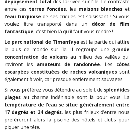
dépaysement total
dès l’arrivée sur l’île. Le contraste
entre ces
terres foncées
, les
maisons blanches
et
l’eau turquoise
de ses criques est saisissant ! Si vous
voulez être transporté dans un
décor de film
fantastique
, c’est bien là qu’il faut vous rendre !
Le parc national de Timanfaya
est la partie qui attire
le plus de monde sur île. Il regroupe une
grande
concentration de volcans
au milieu des vallées qui
raviront les
amateurs de randonnée
. Les
côtes
escarpées constituées de roches volcaniques
sont
également à voir, car presque entièrement sauvages.
Si vous préférez vous détendre au soleil, de
splendides
plages
au charme indéniable sont là pour vous. La
température de l’eau se situe généralement entre
17 degrés et 24 degrés
, les plus frileux d’entre nous
préféreront alors la piscine des hôtels et clubs pour
piquer une tête.