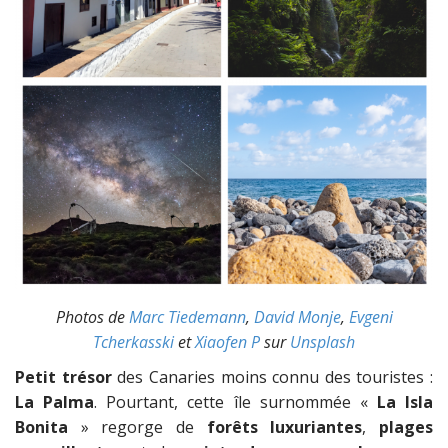
Photos de
Marc Tiedemann
,
David Monje
,
Evgeni
Tcherkasski
et
Xiaofen P
sur
Unsplash
Petit trésor
des Canaries moins connu des touristes :
La Palma
. Pourtant, cette île surnommée «
La Isla
Bonita
» regorge de
forêts luxuriantes
,
plages