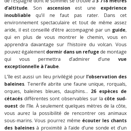
de l’Espagne dont le sommet se trouve à
3 718 mètres
d’altitude
. Son
ascension
est une
expérience
inoubliable
qu’il ne faut pas rater. Dans cet
environnement spectaculaire et tout de même assez
aride, il est conseillé d’être accompagné par un
guide
,
qui en plus de vous montrer le chemin, vous en
apprendra davantage sur l’histoire du volcan. Vous
pouvez également
dormir dans un refuge
de montage
qui vous permettra d’admirer d’une
vue
exceptionnelle à l’aube
.
L’île est aussi un lieu privilégié pour
l’observation des
baleines
. Tenerife abrite une faune unique, rorquals,
orques, baleines bleues, dauphins…
26 espèces de
cétacés
différentes sont observables sur la
côte sud-
ouest
de l’île. À seulement quelques mètres de la côte,
vous aurez la possibilité de rencontrer ces animaux
sous-marins. Vous pourrez même
écouter les chants
des baleines
à proximité à l’aide d’une sonde et d’un