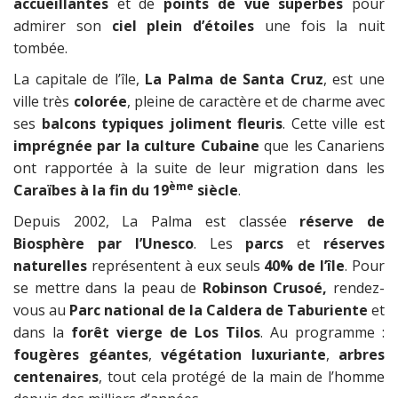
accueillantes
et de
points de vue superbes
pour
admirer son
ciel plein d’étoiles
une fois la nuit
tombée.
La capitale de l’île,
La Palma de Santa Cruz
, est une
ville très
colorée
, pleine de caractère et de charme avec
ses
balcons typiques joliment fleuris
. Cette ville est
imprégnée par la culture Cubaine
que les Canariens
ont rapportée à la suite de leur migration dans les
ème
Caraïbes à la fin du 19
siècle
.
Depuis 2002, La Palma est classée
réserve de
Biosphère par l’Unesco
. Les
parcs
et
réserves
naturelles
représentent à eux seuls
40% de l’île
. Pour
se mettre dans la peau de
Robinson Crusoé,
rendez-
vous au
Parc national de la Caldera de Taburiente
et
dans la
forêt vierge de
Los Tilos
. Au programme :
fougères géantes
,
végétation luxuriante
,
arbres
centenaires
, tout cela protégé de la main de l’homme