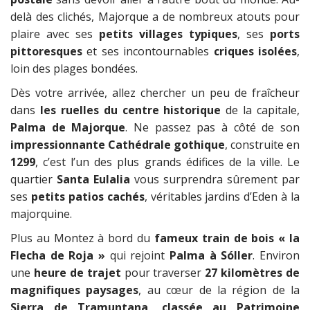
delà des clichés, Majorque a de nombreux atouts pour
plaire avec ses
petits villages typiques
, ses
ports
pittoresques
et ses incontournables
criques isolées
,
loin des plages bondées.
Dès votre arrivée, allez chercher un peu de fraîcheur
dans
les ruelles du centre historique
de la capitale,
Palma de Majorque
. Ne passez pas à côté de son
impressionnante Cathédrale gothique
, construite en
1299
, c’est l’un des plus grands édifices de la ville. Le
quartier
Santa Eulalia
vous surprendra sûrement par
ses
petits patios cachés
, véritables jardins d’Eden à la
majorquine.
Plus au Montez à bord du
fameux train de bois « la
Flecha de Roja »
qui rejoint
Palma à Sóller
. Environ
une
heure de trajet
pour traverser
27 kilomètres de
magnifiques paysages
, au cœur de la région de la
Sierra de Tramuntana, classée au Patrimoine