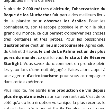
depuis des milliers d’années.
À plus de
2 000 mètres d’altitude
,
l’observatoire du
Roque de los Muchachos
fait partie des meilleurs lieux
de la planète pour
observer les étoiles
. Pour les
connaisseurs, son télescope possède le miroir le plus
grand du monde, ce qui permet d’observer des choses
très lointaines et très petites. Pour les passionnés
d’
astronomie
c’est un
lieu incontournable
. Après celui
du Chili et d’Hawaï,
le ciel de La Palma est un des plus
pures du monde,
ce qui lui vaut
le statut de Réserve
Starlight
. Vous savez donc comment en prendre plein
les yeux lors d’une nuit dégagée. Faites alors appel à
une agence
d’astrotourisme
pour vous accompagner
dans cette expérience.
Plus insolite, l’île abrite
une production de vin depuis
plus de quatre siècles
sur son versant sud. C’est de ce
côté qu’a eu lieu éruption volcanique la plus récente, le
sol est donc très jeune et fertile. De plus, ce sol a une