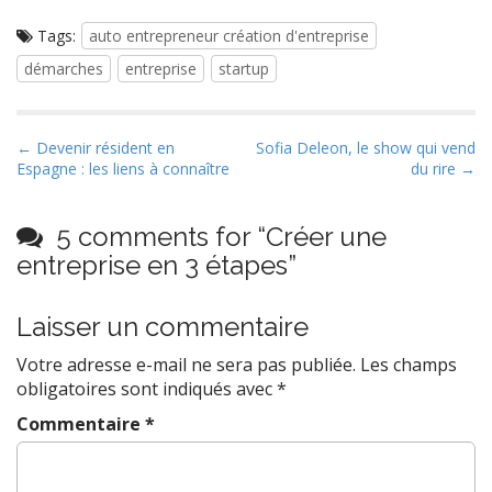
Tags:
auto entrepreneur création d'entreprise
démarches
entreprise
startup
P
← Devenir résident en
Sofia Deleon, le show qui vend
Espagne : les liens à connaître
du rire →
o
s
t
5 comments for “
Créer une
n
entreprise en 3 étapes
”
a
v
Laisser un commentaire
i
Votre adresse e-mail ne sera pas publiée.
Les champs
g
obligatoires sont indiqués avec
*
a
Commentaire
*
t
i