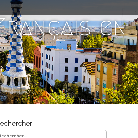
 Français en
echercher
chercher :