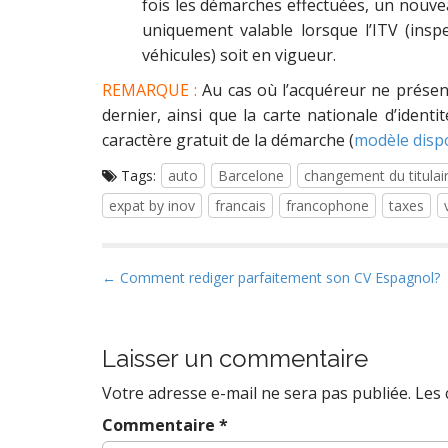
fois les démarches effectuées, un nouveau
uniquement valable lorsque l’ITV (insp
véhicules) soit en vigueur.
REMARQUE :
Au cas où l’acquéreur ne présent
dernier, ainsi que la carte nationale d’identi
caractère gratuit de la démarche (
modèle disp
Tags:
auto
Barcelone
changement du titulair
expat by inov
francais
francophone
taxes
P
← Comment rediger parfaitement son CV Espagnol?
o
s
t
Laisser un commentaire
n
Votre adresse e-mail ne sera pas publiée.
Les 
a
Commentaire
*
v