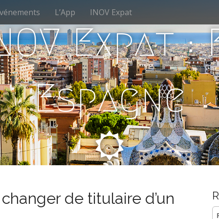
vénements
L’App
INOV Expat
NOV Expat :
Espagne
changer de titulaire d’un
R
Re