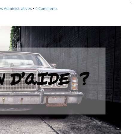
s Administratives
•
0 Comments