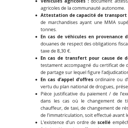
Véhicules agricoles :
document attesta
agricoles de la communauté autonome.
Attestation de capacité de transport 
de marchandises ayant une MMA supér
tonnes.
En cas de véhicules en provenance d
douanes de respect des obligations fiscal
taxe de 8,30 €.
En cas de transfert pour cause de d
testament accompagné du certificat de d
de partage sur lequel figure l’adjudicatio
En cas d’appel d’offres
ordinaire ou d
vertu du plan national de drogues, présen
Pièce justificative du paiement / de l
dans les cas où le changement de titu
chauffeur, de taxi, de changement de r
de l’immatriculation, soit effectué avant 
L’existence d’un ordre de
scellé
empêche