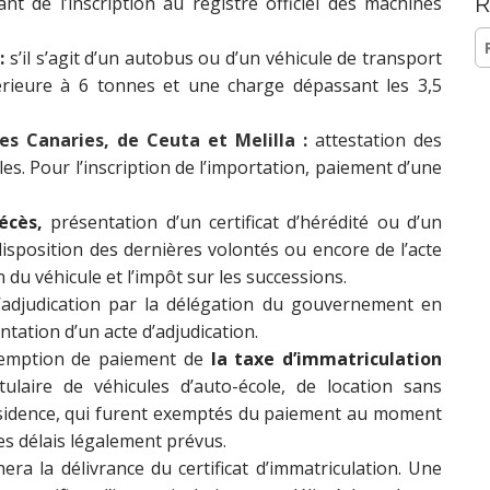
R
nt de l’inscription au registre officiel des machines
Re
:
s’il s’agit d’un autobus ou d’un véhicule de transport
ieure à 6 tonnes et une charge dépassant les 3,5
es Canaries, de Ceuta et Melilla :
attestation des
es. Pour l’inscription de l’importation, paiement d’une
écès,
présentation d’un certificat d’hérédité ou d’un
isposition des dernières volontés ou encore de l’acte
n du véhicule et l’impôt sur les successions.
’adjudication par la délégation du gouvernement en
tation d’un acte d’adjudication.
’exemption de paiement de
la taxe d’immatriculation
laire de véhicules d’auto-école, de location sans
ésidence, qui furent exemptés du paiement au moment
les délais légalement prévus.
ra la délivrance du certificat d’immatriculation. Une