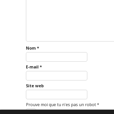
i
g
a
t
i
o
n
Nom
*
E-mail
*
Site web
Prouve moi que tu n'es pas un robot
*
+
huit
=
douze