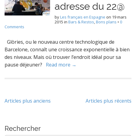
adresse du 22@
by
Les français en Espagne
on
19 mars
2015
in
Bars & Restos
,
Bons plans
•
0
Comments
Glòries, ou le nouveau centre technologique de
Barcelone, connaît une croissance exponentielle à bien
des niveaux. Mais où trouver l’endroit idéal pour sa
pause déjeuner?
Read more →
Navigation
Articles plus anciens
Articles plus récents
des
articles
Rechercher