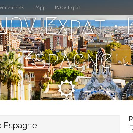
vénements
L’App
INOV Expat
NOV Expat :
Espagne
R
e Espagne
Re