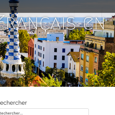
 Français en
echercher
chercher :