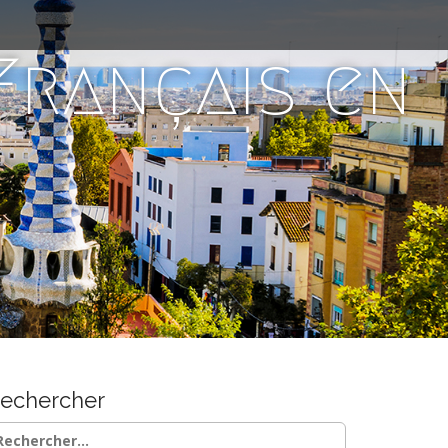
 Français en
echercher
chercher :