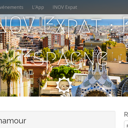
vénements
L’App
INOV Expat
NOV Expat :
Espagne
R
namour
Re