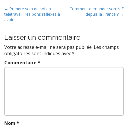
P
← Prendre soin de soi en
Comment demander son NIE
télétravail : les bons réflexes à
depuis la France ? →
o
avoir
s
t
Laisser un commentaire
n
a
Votre adresse e-mail ne sera pas publiée.
Les champs
v
obligatoires sont indiqués avec
*
i
Commentaire
*
g
a
t
i
o
n
Nom
*