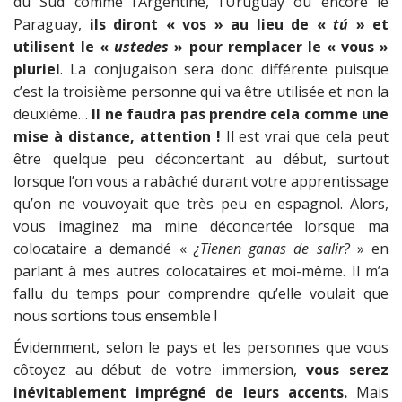
du Sud comme l’Argentine, l’Uruguay ou encore le
Paraguay,
ils diront « vos » au lieu de «
tú
» et
utilisent le «
ustedes
» pour remplacer le « vous »
pluriel
. La conjugaison sera donc différente puisque
c’est la troisième personne qui va être utilisée et non la
deuxième…
Il ne faudra pas prendre cela comme une
mise à distance, attention !
Il est vrai que cela peut
être quelque peu déconcertant au début, surtout
lorsque l’on vous a rabâché durant votre apprentissage
qu’on ne vouvoyait que très peu en espagnol. Alors,
vous imaginez ma mine déconcertée lorsque ma
colocataire a demandé «
¿Tienen ganas de salir?
» en
parlant à mes autres colocataires et moi-même. Il m’a
fallu du temps pour comprendre qu’elle voulait que
nous sortions tous ensemble !
Évidemment, selon le pays et les personnes que vous
côtoyez au début de votre immersion,
vous serez
inévitablement imprégné de leurs accents.
Mais