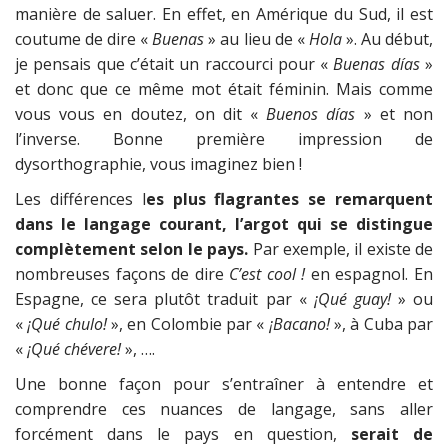
manière de saluer. En effet, en Amérique du Sud, il est
coutume de dire «
Buenas
» au lieu de «
Hola
». Au début,
je pensais que c’était un raccourci pour «
Buenas días
»
et donc que ce même mot était féminin. Mais comme
vous vous en doutez, on dit «
Buenos días
» et non
l’inverse. Bonne première impression de
dysorthographie, vous imaginez bien !
Les différences l
es plus flagrantes se remarquent
dans le langage courant, l’argot qui se distingue
complètement selon le pays.
Par exemple, il existe de
nombreuses façons de dire
C’est cool !
en espagnol. En
Espagne, ce sera plutôt traduit par «
¡Qué guay!
» ou
«
¡Qué chulo!
», en Colombie par «
¡Bacano!
», à Cuba par
«
¡Qué chévere!
», ….
Une bonne façon pour s’entraîner à entendre et
comprendre ces nuances de langage, sans aller
forcément dans le pays en question,
serait de